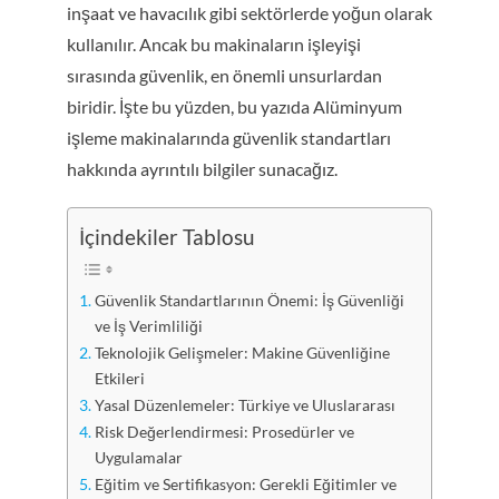
Standartları
inşaat ve havacılık gibi sektörlerde yoğun olarak
kullanılır. Ancak bu makinaların işleyişi
sırasında güvenlik, en önemli unsurlardan
biridir. İşte bu yüzden, bu yazıda Alüminyum
işleme makinalarında güvenlik standartları
hakkında ayrıntılı bilgiler sunacağız.
İçindekiler Tablosu
Güvenlik Standartlarının Önemi: İş Güvenliği
ve İş Verimliliği
Teknolojik Gelişmeler: Makine Güvenliğine
Etkileri
Yasal Düzenlemeler: Türkiye ve Uluslararası
Risk Değerlendirmesi: Prosedürler ve
Uygulamalar
Eğitim ve Sertifikasyon: Gerekli Eğitimler ve