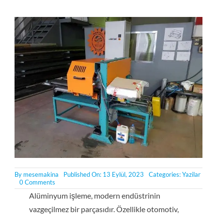
By
mesemakina
Published On: 13 Eylül, 2023
Categories:
Yazilar
on
0 Comments
Alüminyum
Alüminyum işleme, modern endüstrinin
İşleme
Makinalarında
vazgeçilmez bir parçasıdır. Özellikle otomotiv,
Güvenlik