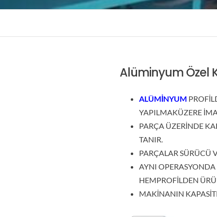
Alüminyum Özel 
ALÜMİNYUM
PROFİLD
YAPILMAKÜZERE İMAL
PARÇA ÜZERİNDE KA
TANIR.
PARÇALAR SÜRÜCÜ VA
AYNI OPERASYONDA
HEMPROFİLDEN ÜRÜN
MAKİNANIN KAPASİTE