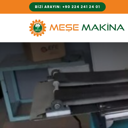
İçeriğe
BIZI ARAYIN: +90 224 241 24 01
geç