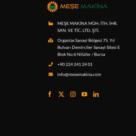
MEŞE MAKİNA MÜH. İTH. İHR.
SAN. VE TİC. LTD. ŞTİ.
Organize Sanayi Bölgesi 75. Yıl
Bulvarı Demirciler Sanayi Sitesi E
Blok No:6 Nilüfer / Bursa
+90 224 241 24 01
info@mesemakina.com