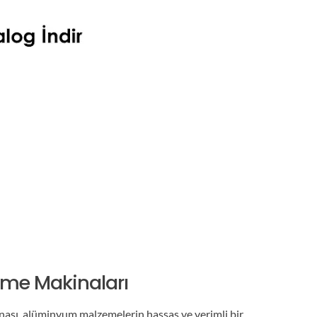
me Makinaları
sı, alüminyum malzemelerin hassas ve verimli bir