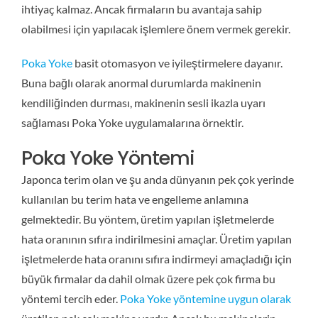
ihtiyaç kalmaz. Ancak firmaların bu avantaja sahip
olabilmesi için yapılacak işlemlere önem vermek gerekir.
Poka Yoke
basit otomasyon ve iyileştirmelere dayanır.
Buna bağlı olarak anormal durumlarda makinenin
kendiliğinden durması, makinenin sesli ikazla uyarı
sağlaması Poka Yoke uygulamalarına örnektir.
Poka Yoke Yöntemi
Japonca terim olan ve şu anda dünyanın pek çok yerinde
kullanılan bu terim hata ve engelleme anlamına
gelmektedir. Bu yöntem, üretim yapılan işletmelerde
hata oranının sıfıra indirilmesini amaçlar. Üretim yapılan
işletmelerde hata oranını sıfıra indirmeyi amaçladığı için
büyük firmalar da dahil olmak üzere pek çok firma bu
yöntemi tercih eder.
Poka Yoke yöntemine uygun olarak