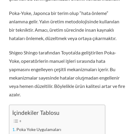
Poka-Yoke, Japonca bir terim olup “hata önleme”
anlamına gelir. Yalın üretim metodolojisinde kullanılan
bir tekniktir. Amacı, üretim sürecinde insan kaynaklı
hataları önlemek, düzeltmek veya ortaya çıkarmaktır.
Shigeo Shingo tarafından Toyota’da geliştirilen Poka-
Yoke, operatörlerin manuel işleri sırasında hata
yapmasını engelleyen çeşitli mekanizmaları içerir. Bu
mekanizmalar sayesinde hatalar oluşmadan engellenir
veya hemen düzeltilir. Böylelikle ürün kalitesi artar ve fire
azalır.
İçindekiler Tablosu
Poka Yoke Uygulamaları