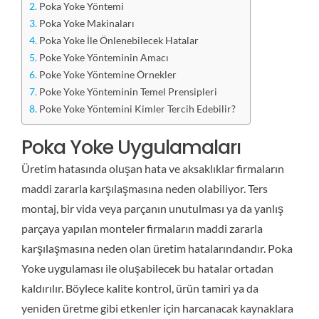
Poka Yoke Yöntemi
Poka Yoke Makinaları
Poka Yoke İle Önlenebilecek Hatalar
Poke Yoke Yönteminin Amacı
Poke Yoke Yöntemine Örnekler
Poke Yoke Yönteminin Temel Prensipleri
Poke Yoke Yöntemini Kimler Tercih Edebilir?
Poka Yoke Uygulamaları
Üretim hatasında oluşan hata ve aksaklıklar firmaların
maddi zararla karşılaşmasına neden olabiliyor. Ters
montaj, bir vida veya parçanın unutulması ya da yanlış
parçaya yapılan monteler firmaların maddi zararla
karşılaşmasına neden olan üretim hatalarındandır. Poka
Yoke uygulaması ile oluşabilecek bu hatalar ortadan
kaldırılır. Böylece kalite kontrol, ürün tamiri ya da
yeniden üretme gibi etkenler için harcanacak kaynaklara