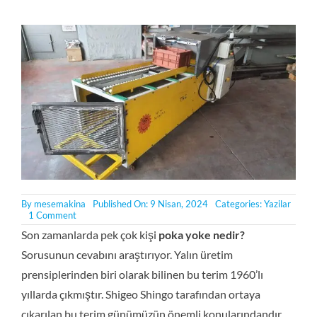
By
mesemakina
Published On: 9 Nisan, 2024
Categories:
Yazilar
on
1 Comment
Poka
Son zamanlarda pek çok kişi
poka yoke nedir?
Yoke
Nedir?
Sorusunun cevabını araştırıyor. Yalın üretim
prensiplerinden biri olarak bilinen bu terim 1960’lı
yıllarda çıkmıştır. Shigeo Shingo tarafından ortaya
çıkarılan bu terim günümüzün önemli konularındandır.