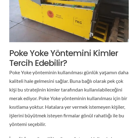
Poke Yoke Yöntemini Kimler
Tercih Edebilir?
Poke Yoke yönteminin kullanılması günlük yaşamın daha
kaliteli hale gelmesini sağlar. Buna bağlı olarak pek çok
kişi bu stratejinin kimler tarafından kullanılabileceğini
merak ediyor. Poke Yoke yönteminin kullanılması için bir
kısıtlama yoktur. Hatalara yer vermek istemeyen kişiler,
işlerini büyütmek isteyen firmalar gönül rahatlığı ile bu
yöntemi seçebilir.