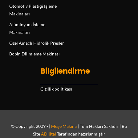
Otomotiv Plastiği İşleme
Makinaları
Alüminyum İşleme
Makinaları
Özel Amaçlı Hidrolik Presler
Bobin Dilimleme Makinası
Bilgilendirme
Gizlilik politikası
© Copyright 2009 -
|
Meşe Makina
| Tüm Hakları Saklıdır | Bu
Site
ADijital
Tarafından hazırlanmıştır