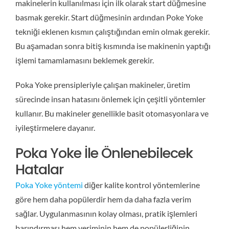
makinelerin kullanılması için ilk olarak start düğmesine
basmak gerekir. Start düğmesinin ardından Poke Yoke
tekniği eklenen kısmın çalıştığından emin olmak gerekir.
Bu aşamadan sonra bitiş kısmında ise makinenin yaptığı
işlemi tamamlamasını beklemek gerekir.
Poka Yoke prensipleriyle çalışan makineler, üretim
sürecinde insan hatasını önlemek için çeşitli yöntemler
kullanır. Bu makineler genellikle basit otomasyonlara ve
iyileştirmelere dayanır.
Poka Yoke İle Önlenebilecek
Hatalar
Poka Yoke yöntemi
diğer kalite kontrol yöntemlerine
göre hem daha popülerdir hem da daha fazla verim
sağlar. Uygulanmasının kolay olması, pratik işlemleri
barındırması hem veriminin hem de popülerliğinin