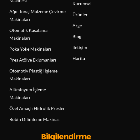
Makinesi
Kurumsal
Ağır Tonaj Malzeme Çevirme
Ürünler
Makinaları
Arge
Otomatik Kasalama
Blog
Makinaları
iletişim
Poka Yoke Makinaları
Harita
Pres Atölye Ekipmanları
Otomotiv Plastiği İşleme
Makinaları
Alüminyum İşleme
Makinaları
Özel Amaçlı Hidrolik Presler
Bobin Dilimleme Makinası
Bilgilendirme