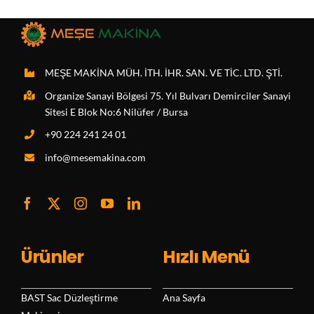
MEŞE MAKİNA MÜH. İTH. İHR. SAN. VE TİC. LTD. ŞTİ.
Organize Sanayi Bölgesi 75. Yıl Bulvarı Demirciler Sanayi
Sitesi E Blok No:6 Nilüfer / Bursa
+90 224 241 24 01
info@mesemakina.com
Ürünler
Hızlı Menü
BAST Sac Düzleştirme
Ana Sayfa