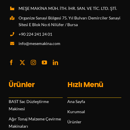
MEŞE MAKİNA MÜH. İTH. İHR. SAN. VE TİC. LTD. ŞTİ.
Organize Sanayi Bölgesi 75. Yıl Bulvarı Demirciler Sanayi
Sitesi E Blok No:6 Nilüfer / Bursa
+90 224 241 24 01
info@mesemakina.com
Ürünler
Hızlı Menü
BAST Sac Düzleştirme
Ana Sayfa
Makinesi
Kurumsal
Ağır Tonaj Malzeme Çevirme
Ürünler
Makinaları