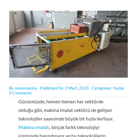
By
mesemakina
Published On: 3 Mart, 2023
Categories:
Yazilar
on
0 Comments
Makina
Günümüzde, hemen hemen her sektörde
İmalatında
Kullanılan
olduğu gibi, makina imalat sektörü de gelişen
Teknolojiler
teknolojiler sayesinde büyük bir hızla ilerliyor.
Makina imalatı
, birçok farklı teknolojiyi
içerisinde barındırıyor ve bu teknolojilerin